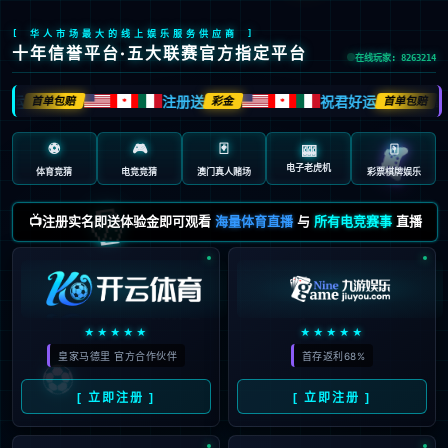
[ 华人市场最大的线上娱乐服务供应商 ]
十年信誉平台·五大联赛官方指定平台
在线玩家: 8263214
好运
注册送
祝君好运
首单包赔
彩金
首单包赔
🍁
🍁
🎮
⚽
🎮
🃏
🀄️
🎰
电子老虎机
体育竞猜
电竞竞猜
澳门真人赌场
彩票棋牌娱乐
🎲
📺注册实名即送体验金即可观看
海量体育直播
与
所有电竞赛事
直播
★★★★★
★★★★★
⚽
皇家马德里 官方合作伙伴
首存返利68%
[ 立即注册 ]
[ 立即注册 ]