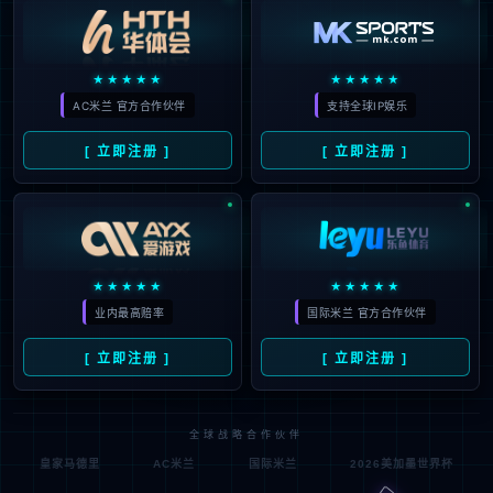
★★★★★
★★★★★
AC米兰 官方合作伙伴
支持全球IP娱乐
[ 立即注册 ]
[ 立即注册 ]
★★★★★
★★★★★
业内最高赔率
国际米兰 官方合作伙伴
[ 立即注册 ]
[ 立即注册 ]
全球战略合作伙伴
皇家马德里
AC米兰
国际米兰
2026美加墨世界杯