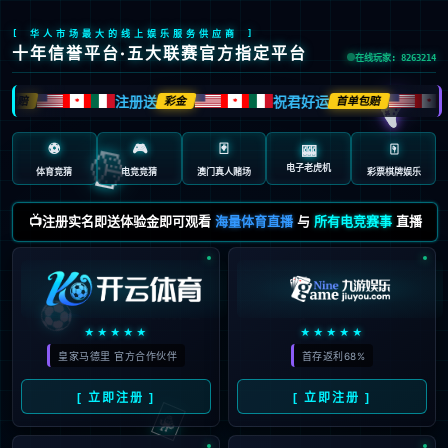
[ 华人市场最大的线上娱乐服务供应商 ]
十年信誉平台·五大联赛官方指定平台
在线玩家: 8263214
🎮
注册送
祝君好运
包赔
彩金
首单包赔
🍁
🍁
🍁
🎲
⚽
🎮
🃏
🀄️
🎰
电子老虎机
体育竞猜
电竞竞猜
澳门真人赌场
彩票棋牌娱乐
📺注册实名即送体验金即可观看
海量体育直播
与
所有电竞赛事
直播
⚽
★★★★★
★★★★★
皇家马德里 官方合作伙伴
首存返利68%
🃏
[ 立即注册 ]
[ 立即注册 ]